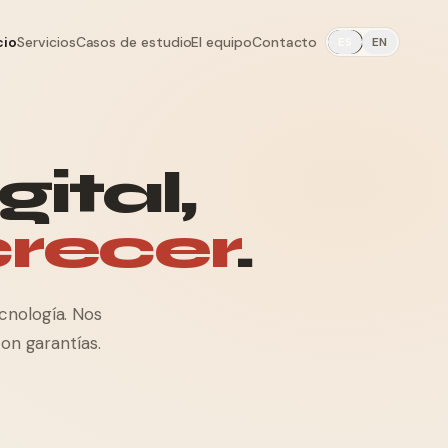
cio
Servicios
Casos de estudio
El equipo
Contacto
ES
EN
ital,
crecer
.
cnología. Nos
on garantías.