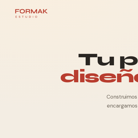
Tu p
diseñ
Construimos 
encargamos d