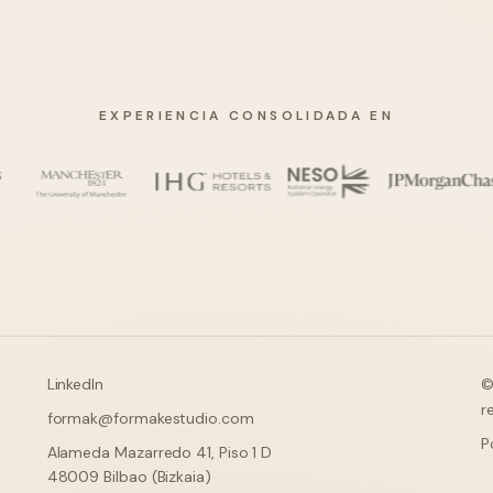
EXPERIENCIA CONSOLIDADA EN
LinkedIn
©
r
formak@formakestudio.com
P
Alameda Mazarredo 41, Piso 1 D
48009 Bilbao (Bizkaia)